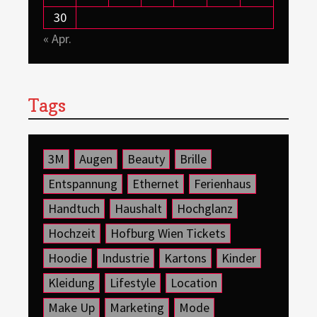
30
« Apr.
Tags
3M
Augen
Beauty
Brille
Entspannung
Ethernet
Ferienhaus
Handtuch
Haushalt
Hochglanz
Hochzeit
Hofburg Wien Tickets
Hoodie
Industrie
Kartons
Kinder
Kleidung
Lifestyle
Location
Make Up
Marketing
Mode