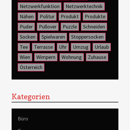
Netzwerkfunktion
Netzwerktechnik
Nähen
Politur
Produkt
Produkte
Puder
Pullover
Puzzle
Schneiden
Socken
Spielwaren
Stoppersocken
Tee
Terrasse
Uhr
Umzug
Urlaub
Wien
Wimpern
Wohnung
Zuhause
Österreich
Kategorien
Büro