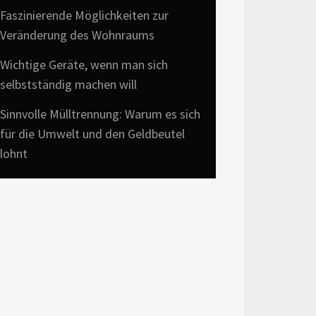
Faszinierende Möglichkeiten zur
Veränderung des Wohnraums
Wichtige Geräte, wenn man sich
selbstständig machen will
Sinnvolle Mülltrennung: Warum es sich
für die Umwelt und den Geldbeutel
lohnt