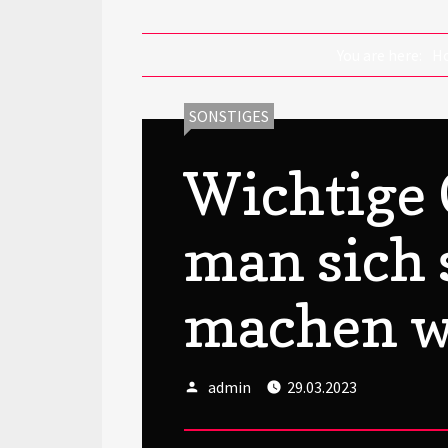
You are here:
H
CATEGORIES:
SONSTIGES
Wichtige 
man sich 
machen w
Author
Posted
admin
29.03.2023
on