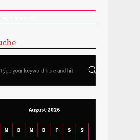
ndig machen will
uche
Search
Search
for:
August 2026
M
D
M
D
F
S
S