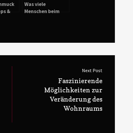
chmuck
Was viele
pps &
Menschen beim
Hausbau nicht
beachten
Next Post
Next
Faszinierende
post:
Möglichkeiten zur
Veränderung des
Wohnraums