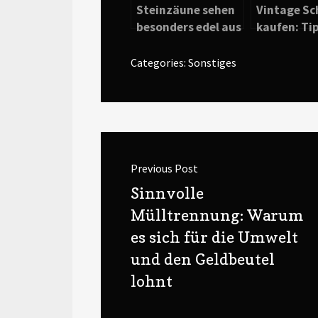
Steinzäune sehen
Vintage S
besonders edel aus
kaufen: Ti
Tricks
Categories:
Sonstiges
Beitragsnavigation
Previous Post
Previous
Sinnvolle
post:
Mülltrennung: Warum
es sich für die Umwelt
und den Geldbeutel
lohnt