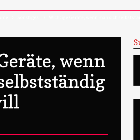
ome
Sonstiges
Wichtige Geräte, wenn man sich selbststä
S
Geräte, wenn
selbstständig
ill