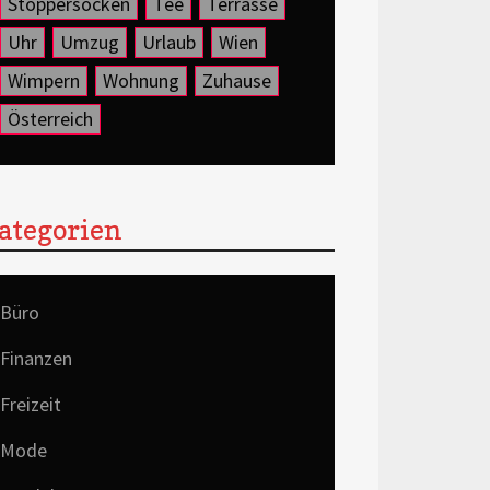
Stoppersocken
Tee
Terrasse
Uhr
Umzug
Urlaub
Wien
Wimpern
Wohnung
Zuhause
Österreich
ategorien
Büro
Finanzen
Freizeit
Mode