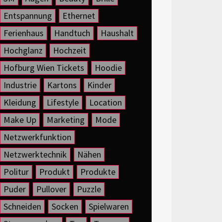
Entspannung
Ethernet
Ferienhaus
Handtuch
Haushalt
Hochglanz
Hochzeit
Hofburg Wien Tickets
Hoodie
Industrie
Kartons
Kinder
Kleidung
Lifestyle
Location
Make Up
Marketing
Mode
Netzwerkfunktion
Netzwerktechnik
Nähen
Politur
Produkt
Produkte
Puder
Pullover
Puzzle
Schneiden
Socken
Spielwaren