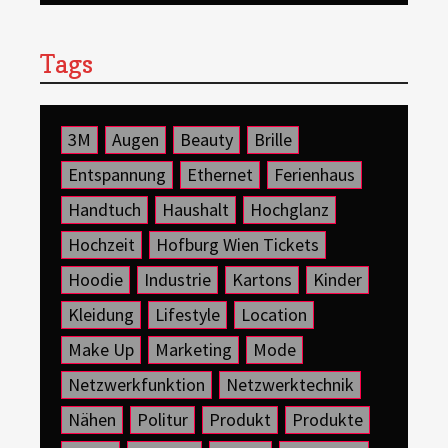
Tags
3M
Augen
Beauty
Brille
Entspannung
Ethernet
Ferienhaus
Handtuch
Haushalt
Hochglanz
Hochzeit
Hofburg Wien Tickets
Hoodie
Industrie
Kartons
Kinder
Kleidung
Lifestyle
Location
Make Up
Marketing
Mode
Netzwerkfunktion
Netzwerktechnik
Nähen
Politur
Produkt
Produkte