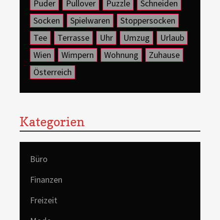
Puder
Pullover
Puzzle
Schneiden
Socken
Spielwaren
Stoppersocken
Tee
Terrasse
Uhr
Umzug
Urlaub
Wien
Wimpern
Wohnung
Zuhause
Österreich
Kategorien
Büro
Finanzen
Freizeit