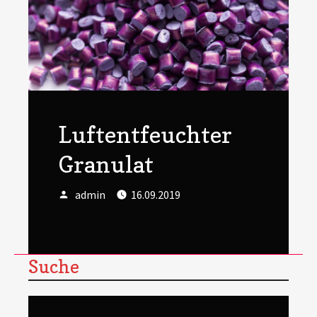
Luftentfeuchter
Granulat
Author
Posted
admin
16.09.2019
on
Suche