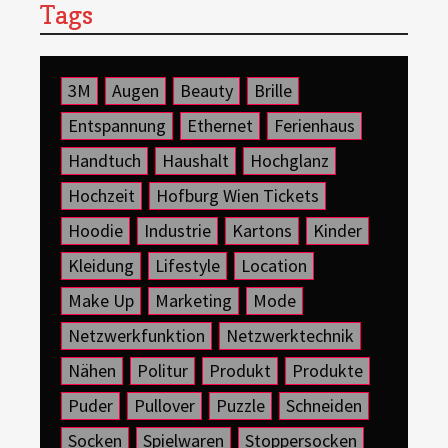
Tags
3M
Augen
Beauty
Brille
Entspannung
Ethernet
Ferienhaus
Handtuch
Haushalt
Hochglanz
Hochzeit
Hofburg Wien Tickets
Hoodie
Industrie
Kartons
Kinder
Kleidung
Lifestyle
Location
Make Up
Marketing
Mode
Netzwerkfunktion
Netzwerktechnik
Nähen
Politur
Produkt
Produkte
Puder
Pullover
Puzzle
Schneiden
Socken
Spielwaren
Stoppersocken