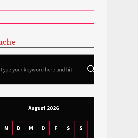
uche
Search
Search
for:
August 2026
M
D
M
D
F
S
S