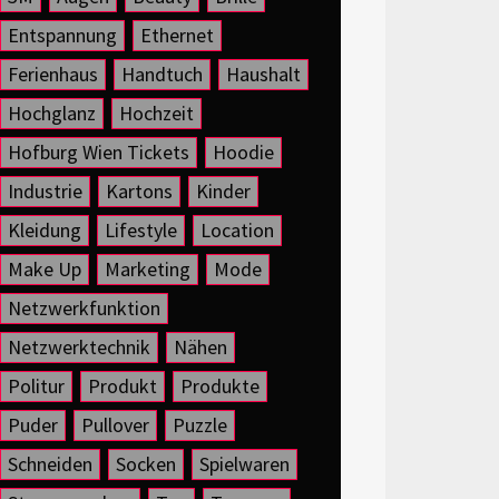
Entspannung
Ethernet
Ferienhaus
Handtuch
Haushalt
Hochglanz
Hochzeit
Hofburg Wien Tickets
Hoodie
Industrie
Kartons
Kinder
Kleidung
Lifestyle
Location
Make Up
Marketing
Mode
Netzwerkfunktion
Netzwerktechnik
Nähen
Politur
Produkt
Produkte
Puder
Pullover
Puzzle
Schneiden
Socken
Spielwaren