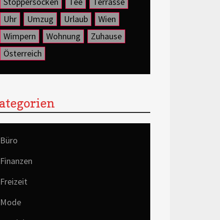
Stoppersocken
Tee
Terrasse
Uhr
Umzug
Urlaub
Wien
Wimpern
Wohnung
Zuhause
Österreich
ategorien
Büro
Finanzen
Freizeit
Mode