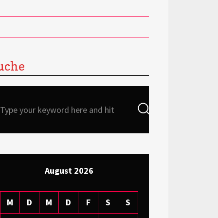
uche
Search
Search
for:
August 2026
M
D
M
D
F
S
S