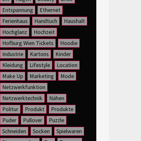
Entspannung
Ethernet
Ferienhaus
Handtuch
Haushalt
Hochglanz
Hochzeit
Hofburg Wien Tickets
Hoodie
Industrie
Kartons
Kinder
Kleidung
Lifestyle
Location
Make Up
Marketing
Mode
Netzwerkfunktion
Netzwerktechnik
Nähen
Politur
Produkt
Produkte
Puder
Pullover
Puzzle
Schneiden
Socken
Spielwaren