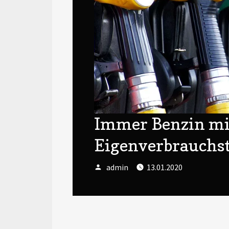
Immer Benzin mi
Eigenverbrauchst
Author
Posted
admin
13.01.2020
on