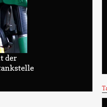
t der
ankstelle
T