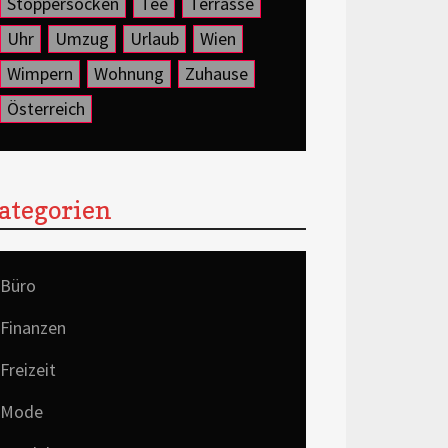
Stoppersocken
Tee
Terrasse
Uhr
Umzug
Urlaub
Wien
Wimpern
Wohnung
Zuhause
Österreich
ategorien
Büro
Finanzen
Freizeit
Mode