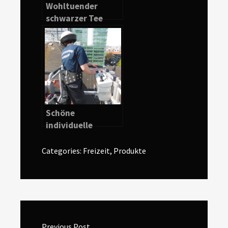
Wohltuender
schwarzer Tee
bringt den Körper
in Schwung
Schöne
individuelle
Feuerwehr T Shirt
selbst gestalten
Categories:
Freizeit
,
Produkte
Beitragsnavigation
Previous Post