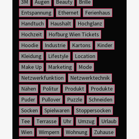
3M
Augen
Beauty
Brille
Entspannung
Ethernet
Ferienhaus
Handtuch
Haushalt
Hochglanz
Hochzeit
Hofburg Wien Tickets
Hoodie
Industrie
Kartons
Kinder
Kleidung
Lifestyle
Location
Make Up
Marketing
Mode
Netzwerkfunktion
Netzwerktechnik
Nähen
Politur
Produkt
Produkte
Puder
Pullover
Puzzle
Schneiden
Socken
Spielwaren
Stoppersocken
Tee
Terrasse
Uhr
Umzug
Urlaub
Wien
Wimpern
Wohnung
Zuhause