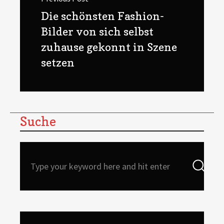
Previous
Die schönsten Fashion-
post:
Bilder von sich selbst
zuhause gekonnt in Szene
setzen
Suche
Search
Sea
for: