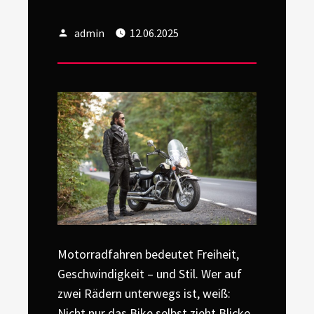
Author
Posted
admin
12.06.2025
on
Motorradfahren bedeutet Freiheit,
Geschwindigkeit – und Stil. Wer auf
zwei Rädern unterwegs ist, weiß:
Nicht nur das Bike selbst zieht Blicke