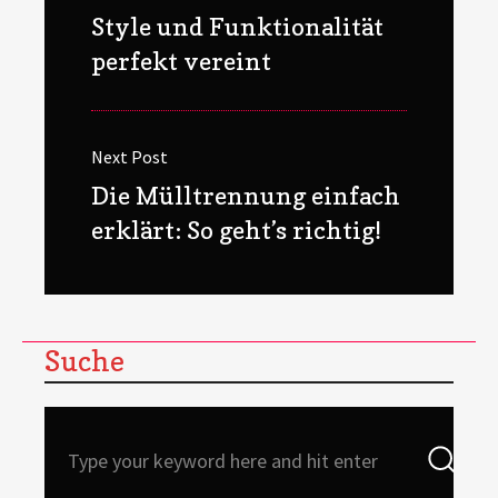
Previous
Style und Funktionalität
post:
perfekt vereint
Next Post
Next
Die Mülltrennung einfach
post:
erklärt: So geht’s richtig!
Suche
Search
Sea
for: