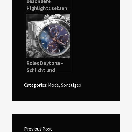
Besondere
Highlights setzen
durch antike
Kommoden
Rolex Daytona –
Schlicht und
zugleich edel
Categories:
Mode
,
Sonstiges
Beitragsnavigation
Previous Post