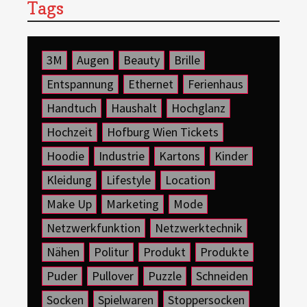
Tags
3M
Augen
Beauty
Brille
Entspannung
Ethernet
Ferienhaus
Handtuch
Haushalt
Hochglanz
Hochzeit
Hofburg Wien Tickets
Hoodie
Industrie
Kartons
Kinder
Kleidung
Lifestyle
Location
Make Up
Marketing
Mode
Netzwerkfunktion
Netzwerktechnik
Nähen
Politur
Produkt
Produkte
Puder
Pullover
Puzzle
Schneiden
Socken
Spielwaren
Stoppersocken