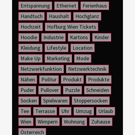
Entspannung
Ethernet
Ferienhaus
Handtuch
Haushalt
Hochglanz
Hochzeit
Hofburg Wien Tickets
Hoodie
Industrie
Kartons
Kinder
Kleidung
Lifestyle
Location
Make Up
Marketing
Mode
Netzwerkfunktion
Netzwerktechnik
Nähen
Politur
Produkt
Produkte
Puder
Pullover
Puzzle
Schneiden
Socken
Spielwaren
Stoppersocken
Tee
Terrasse
Uhr
Umzug
Urlaub
Wien
Wimpern
Wohnung
Zuhause
Österreich