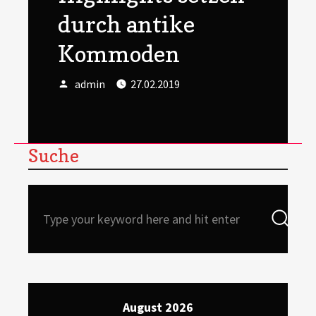
durch antike
Kommoden
Author
Posted
admin
27.02.2019
on
Suche
Search
Sea
for:
August 2026