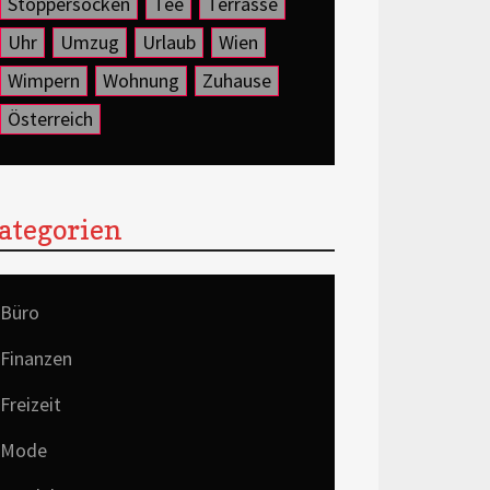
Stoppersocken
Tee
Terrasse
Uhr
Umzug
Urlaub
Wien
Wimpern
Wohnung
Zuhause
Österreich
ategorien
Büro
Finanzen
Freizeit
Mode