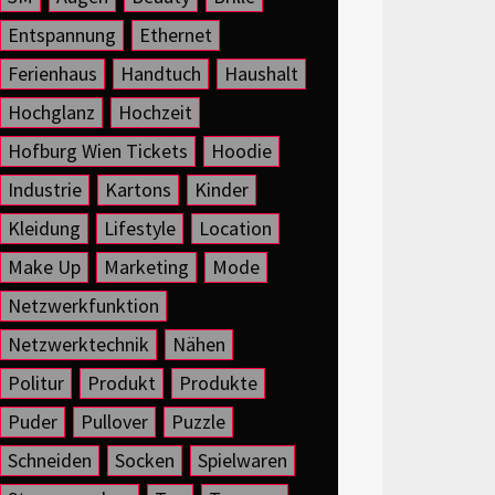
Entspannung
Ethernet
Ferienhaus
Handtuch
Haushalt
Hochglanz
Hochzeit
Hofburg Wien Tickets
Hoodie
Industrie
Kartons
Kinder
Kleidung
Lifestyle
Location
Make Up
Marketing
Mode
Netzwerkfunktion
Netzwerktechnik
Nähen
Politur
Produkt
Produkte
Puder
Pullover
Puzzle
Schneiden
Socken
Spielwaren