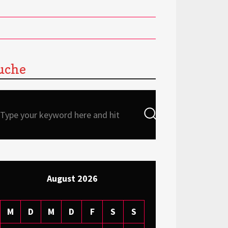
uche
Search
Search
for:
August 2026
M
D
M
D
F
S
S