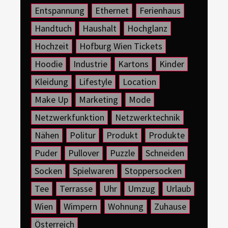
Entspannung
Ethernet
Ferienhaus
Handtuch
Haushalt
Hochglanz
Hochzeit
Hofburg Wien Tickets
Hoodie
Industrie
Kartons
Kinder
Kleidung
Lifestyle
Location
Make Up
Marketing
Mode
Netzwerkfunktion
Netzwerktechnik
Nähen
Politur
Produkt
Produkte
Puder
Pullover
Puzzle
Schneiden
Socken
Spielwaren
Stoppersocken
Tee
Terrasse
Uhr
Umzug
Urlaub
Wien
Wimpern
Wohnung
Zuhause
Österreich