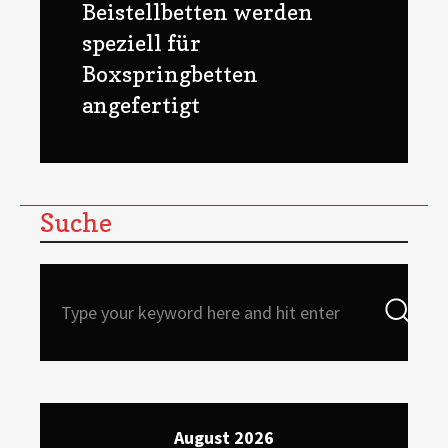
Next
Beistellbetten werden
post:
speziell für
Boxspringbetten
angefertigt
Suche
Search
Sea
for:
August 2026