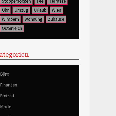
Stoppersocken
Tee
Terrasse
Uhr
Umzug
Urlaub
Wien
Wimpern
Wohnung
Zuhause
Österreich
ategorien
Büro
Finanzen
Freizeit
Mode