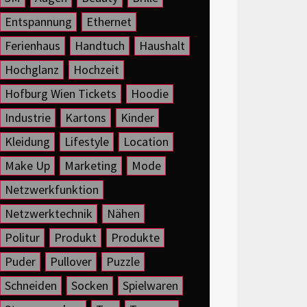
Entspannung
Ethernet
Ferienhaus
Handtuch
Haushalt
Hochglanz
Hochzeit
Hofburg Wien Tickets
Hoodie
Industrie
Kartons
Kinder
Kleidung
Lifestyle
Location
Make Up
Marketing
Mode
Netzwerkfunktion
Netzwerktechnik
Nähen
Politur
Produkt
Produkte
Puder
Pullover
Puzzle
Schneiden
Socken
Spielwaren