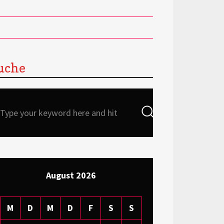
uche
Search
Search
for:
August 2026
M
D
M
D
F
S
S