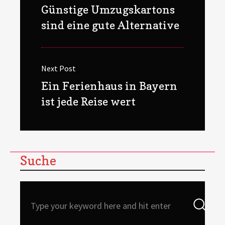
Previous
Günstige Umzugskartons
post:
sind eine gute Alternative
Next Post
Next
Ein Ferienhaus in Bayern
post:
ist jede Reise wert
Suche
Search
Sea
for: