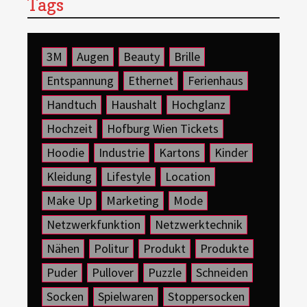
Tags
3M
Augen
Beauty
Brille
Entspannung
Ethernet
Ferienhaus
Handtuch
Haushalt
Hochglanz
Hochzeit
Hofburg Wien Tickets
Hoodie
Industrie
Kartons
Kinder
Kleidung
Lifestyle
Location
Make Up
Marketing
Mode
Netzwerkfunktion
Netzwerktechnik
Nähen
Politur
Produkt
Produkte
Puder
Pullover
Puzzle
Schneiden
Socken
Spielwaren
Stoppersocken