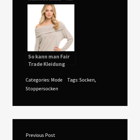
Maßgeschneiderte
s
So kann man Fair
Trade Kleidung
erkennen
Categories:
Mode
Tags:
Socken
,
Stoppersocken
Beitragsnavigation
Previous Post