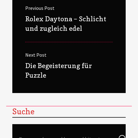
Previous Post
Previous
Rolex Daytona – Schlicht
post:
und zugleich edel
Next Post
Next
Die Begeisterung für
post:
Puzzle
Suche
Search