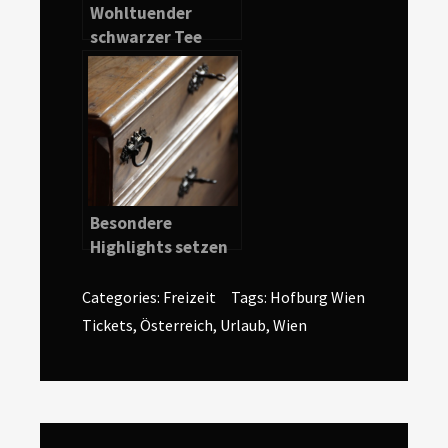
Wohltuender
schwarzer Tee
bringt den Körper
in Schwung
Besondere
Highlights setzen
durch antike
Kommoden
Categories:
Freizeit
Tags:
Hofburg Wien
Tickets
,
Österreich
,
Urlaub
,
Wien
Beitragsnavigation